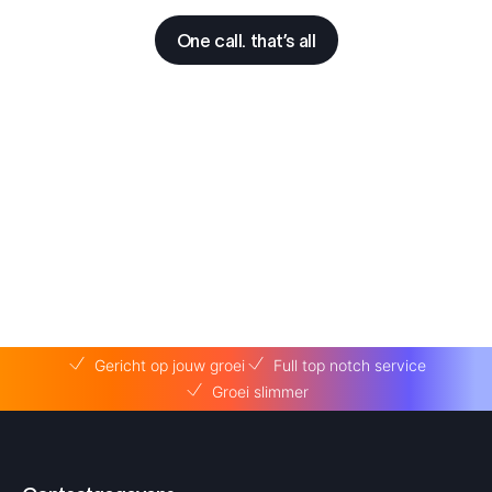
One call. that’s all
Gericht op jouw groei
Full top notch service
Groei slimmer