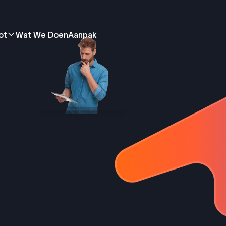
ot
Wat We Doen
Aanpak