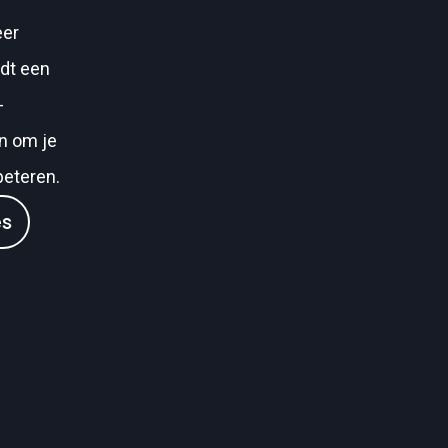
eer
edt een
-
an om je
beteren.
es