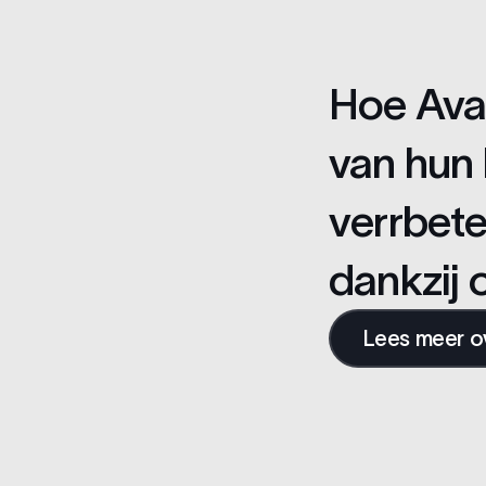
Hoe Avan
van hun 
verrbet
dankzij
Lees meer ov