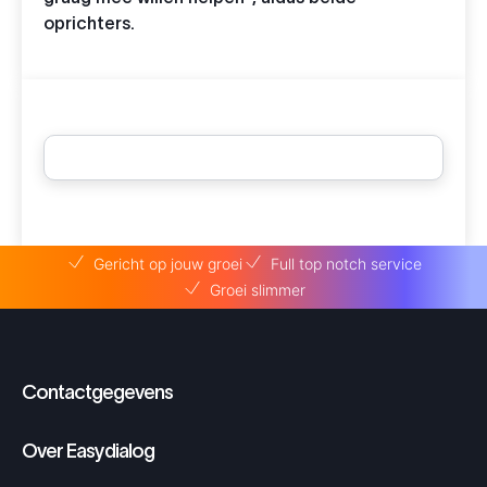
oprichters.
Gericht op jouw groei
Full top notch service
Groei slimmer
Contactgegevens
Over Easydialog